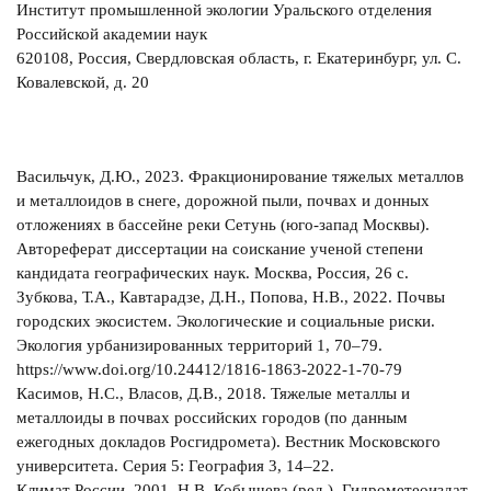
Институт промышленной экологии Уральского отделения
Российской академии наук
620108, Россия, Свердловская область, г. Екатеринбург, ул. С.
Ковалевской, д. 20
Васильчук, Д.Ю., 2023. Фракционирование тяжелых металлов
и металлоидов в снеге, дорожной пыли, почвах и донных
отложениях в бассейне реки Сетунь (юго-запад Москвы).
Автореферат диссертации на соискание ученой степени
кандидата географических наук. Москва, Россия, 26 с.
Зубкова, Т.А., Кавтарадзе, Д.Н., Попова, Н.В., 2022. Почвы
городских экосистем. Экологические и социальные риски.
Экология урбанизированных территорий 1, 70–79.
https://www.doi.org/10.24412/1816-1863-2022-1-70-79
Касимов, Н.С., Власов, Д.В., 2018. Тяжелые металлы и
металлоиды в почвах российских городов (по данным
ежегодных докладов Росгидромета). Вестник Московского
университета. Серия 5: География 3, 14–22.
Климат России, 2001. Н.В. Кобышева (ред.). Гидрометеоиздат,