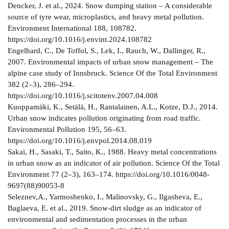
Dencker, J. et al., 2024. Snow dumping station – A considerable
source of tyre wear, microplastics, and heavy metal pollution.
Environment International 188, 108782.
https://doi.org/10.1016/j.envint.2024.108782
Engelhard, C., De Toffol, S., Lek, I., Rauch, W., Dallinger, R.,
2007. Environmental impacts of urban snow management – The
alpine case study of Innsbruck. Science Of the Total Environment
382 (2–3), 286–294.
https://doi.org/10.1016/j.scitotenv.2007.04.008
Kuoppamäki, K., Setälä, H., Rantalainen, A.L., Kotze, D.J., 2014.
Urban snow indicates pollution originating from road traffic.
Environmental Pollution 195, 56–63.
https://doi.org/10.1016/j.envpol.2014.08.019
Sakai, H., Sasaki, T., Saito, K., 1988. Heavy metal concentrations
in urban snow as an indicator of air pollution. Science Of the Total
Environment 77 (2–3), 163–174. https://doi.org/10.1016/0048-
9697(88)90053-8
Seleznev,A., Yarmoshenko, I., Malinovsky, G., Ilgasheva, E.,
Baglaeva, E. et al., 2019. Snow-dirt sludge as an indicator of
environmental and sedimentation processes in the urban