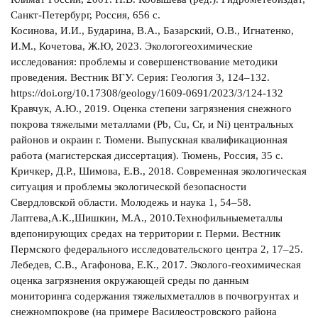
Санкт-Петербург, Россия, 656 с.
Косинова, И.И., Бударина, В.А., Базарский, О.В., Игнатенко,
И.М., Кочетова, Ж.Ю, 2023. Экологогеохимические
исследования: проблемы и совершенствование методики
проведения. Вестник ВГУ. Серия: Геология 3, 124–132.
https://doi.org/10.17308/geology/1609-0691/2023/3/124-132
Кравчук, А.Ю., 2019. Оценка степени загрязнения снежного
покрова тяжелыми металлами (Pb, Cu, Cr, и Ni) центральных
районов и окраин г. Тюмени. Выпускная квалификационная
работа (магистерская диссертация). Тюмень, Россия, 35 с.
Кричкер, Д.Р., Шимова, Е.В., 2018. Современная экологическая
ситуация и проблемы экологической безопасности
Свердловской области. Молодежь и наука 1, 54–58.
Лаптева,А.К.,Шишкин, М.А., 2010.Технофильныеметаллы
вдепонирующих средах на территории г. Перми. Вестник
Пермского федерального исследовательского центра 2, 17–25.
Лебедев, С.В., Агафонова, Е.К., 2017. Эколого-геохимическая
оценка загрязнения окружающей среды по данным
мониторинга содержания тяжелыхметаллов в почвогрунтах и
снежномпокрове (на примере Василеостровского района