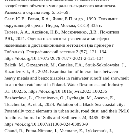
воздействия объектов минерально-сырьевого комплекса.
Разведка и охрана недр 6, 51–59.
Сает, Ю.Е., Ревич, Б.А., Янин, Е.П. и др., 1990. Геохимия
окружающей среды. Недра, Москва, СССР, 335 с.
Тигеев, А.А., Аксёнов, Н.В., Московченко, Д.В., Пожитков,
Р.Ю., 2021. Оценка пылевого загрязнения атмосферы
наземными и дистанционными методами (на примере г.
Тобольск). Географический вестник 2 (57), 121–134.
https://doi.org/10.17072/2079-7877-2021-2-121-134
Belcik, M., Grzegorzek, M., Canales, F.A., Struk-Sokolowska, J.,
Kazmierczak, B., 2024. Examination of interactions between
heavy metals and benzotriazoles in rainwater runoff and snowmelt
in an urban catchment in Poland. Water Resources and Industry
31, 100236. https://doi.org/10.1016/j.wri.2023.100236
Bezberdaya, L., Chernitsova, O., Lychagin, M., Aseeva, E.,
Tkachenko, A. et al., 2024. Pollution of a Black Sea coastal city:
Potentially toxic elements in urban soils, road dust, and their PM10
fractions. Journal of Soils and Sediments 24, 3485–3506.
https://doi.org/10.1007/s11368-024-03893-9
Chand, R., Putna-Nīmane, I., Vecmane, E., Lykkemark, J.,