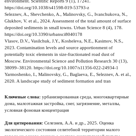
environment. Scientific Reports 9 (1), 17241.
https://doi.org/10.1038/s41598-019-53793-z
Seleznev, A., Shevchenko, A., Malinovsky, G., Ivanchukova, N.,
Glukhov, V. et al., 2024. Assessment of the total amount of surface
deposited sediments in small towns. Urban Science 8 (4), 178.
https://doi.org/10.3390/urbansci8040178
Vlasov, D.V., Vasilchuk, J.Y., Kosheleva, N.E., Kasimov, N.S.,
2023. Contamination levels and source apportionment of
potentially toxic elements in size-fractionated road dust of
Moscow. Environmental Science and Pollution Research 30 (13),
38099–38120. https://doi.org/10.1007/s11356-022-24934-1
Yarmoshenko, I., Malinovsky, G., Baglaeva, E., Seleznev, A. et al.,
2020. A landscape study of sediment formation and tran
Ключевые слова:
урбанизированная среда, многоквартирные
дома, малоэтажная застройка, снег, загрязнение, металлы,
условная фоновая концентрация
Для цитирования:
Селезнев, А.А. и др., 2025. Оценка
экологического состояния селитебной территории малого