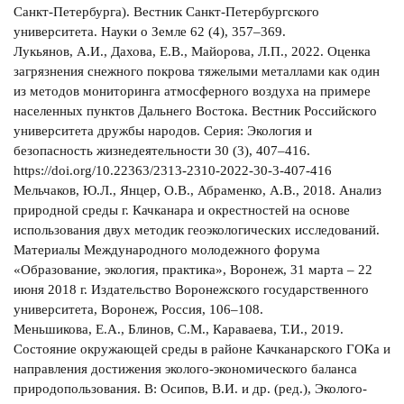
Санкт-Петербурга). Вестник Санкт-Петербургского
университета. Науки о Земле 62 (4), 357–369.
Лукьянов, А.И., Дахова, Е.В., Майорова, Л.П., 2022. Оценка
загрязнения снежного покрова тяжелыми металлами как один
из методов мониторинга атмосферного воздуха на примере
населенных пунктов Дальнего Востока. Вестник Российского
университета дружбы народов. Серия: Экология и
безопасность жизнедеятельности 30 (3), 407–416.
https://doi.org/10.22363/2313-2310-2022-30-3-407-416
Мельчаков, Ю.Л., Янцер, О.В., Абраменко, А.В., 2018. Анализ
природной среды г. Качканара и окрестностей на основе
использования двух методик геоэкологических исследований.
Материалы Международного молодежного форума
«Образование, экология, практика», Воронеж, 31 марта – 22
июня 2018 г. Издательство Воронежского государственного
университета, Воронеж, Россия, 106–108.
Меньшикова, Е.А., Блинов, С.М., Караваева, Т.И., 2019.
Состояние окружающей среды в районе Качканарского ГОКа и
направления достижения эколого-экономического баланса
природопользования. В: Осипов, В.И. и др. (ред.), Эколого-