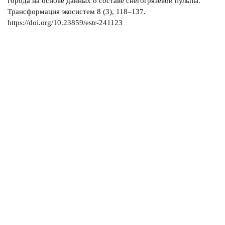
города на основе данных о составе снегогрязевой пульпы.
Трансформация экосистем 8 (3), 118–137.
https://doi.org/10.23859/estr-241123
О журнале