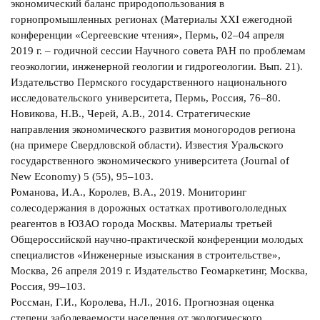
экономический баланс природопользования в
горнопромышленных регионах (Материалы XXI ежегодной
конференции «Сергеевские чтения», Пермь, 02–04 апреля
2019 г. – годичной сессии Научного совета РАН по проблемам
геоэкологии, инженерной геологии и гидрогеологии. Вып. 21).
Издательство Пермского государственного национального
исследовательского университета, Пермь, Россия, 76–80.
Новикова, Н.В., Черей, А.В., 2014. Стратегические
направления экономического развития моногородов региона
(на примере Свердловской области). Известия Уральского
государственного экономического университета (Journal of
New Economy) 5 (55), 95–103.
Романова, И.А., Королев, В.А., 2019. Мониторинг
солесодержания в дорожных остатках противогололедных
реагентов в ЮЗАО города Москвы. Материалы третьей
Общероссийской научно-практической конференции молодых
специалистов «Инженерные изыскания в строительстве»,
Москва, 26 апреля 2019 г. Издательство Геомаркетинг, Москва,
Россия, 99–103.
Россман, Г.И., Королева, Н.Л., 2016. Прогнозная оценка
степени заболеваемости населения от экологического